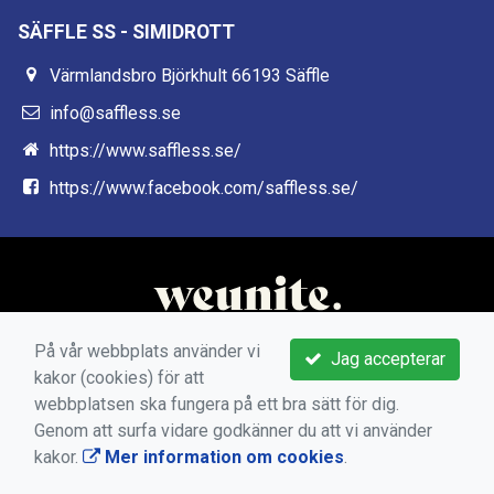
SÄFFLE SS - SIMIDROTT
Värmlandsbro Björkhult 66193 Säffle
info@saffless.se
https://www.saffless.se/
https://www.facebook.com/saffless.se/
På vår webbplats använder vi
Jag accepterar
kakor (cookies) för att
webbplatsen ska fungera på ett bra sätt för dig.
Genom att surfa vidare godkänner du att vi använder
kakor.
Mer information om cookies
.