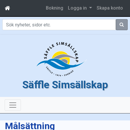
Bokning
Logga in
Skapa konto
Sök
Säffle Simsällskap
Målsättning