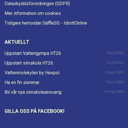
Dataskyddsförordningen (GDPR)
Mer information om cookies
Tidigare hemsidan SäffleSS - IdrottOnline
AKTUELLT
Uppstart Vattengympa HT26
18 jul 2026
Uppstart simskola HT26
12 jul 2026
Vattenmolekylen by Hexpol
18 jun 2026
Ha en fin sommar
15 jun 2026
Bli vår nya simskoleansvarig
14 maj 2026
GILLA OSS PÅ FACEBOOK!