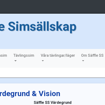
le Simsällskap
nsim
Tävlingssim
Våra tävlingar/läger
Om Säffle SS
rdegrund & Vision
Säffle SS Värdegrund