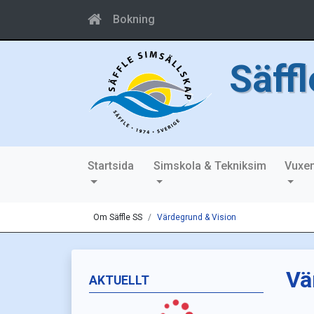
Bokning
Säff
Startsida
Simskola & Tekniksim
Vuxe
Om Säffle SS
Värdegrund & Vision
Vä
AKTUELLT