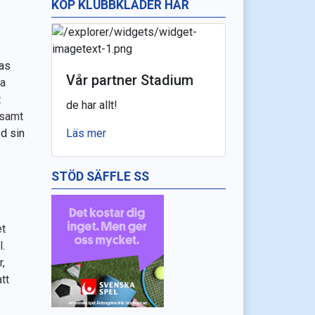
KÖP KLUBBKLÄDER HÄR
las
Vår partner Stadium
ra
t
de har allt!
 samt
d sin
Läs mer
STÖD SÄFFLE SS
et
.
,
tt