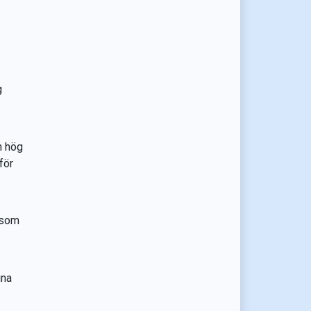
g
h hög
för
 som
ina