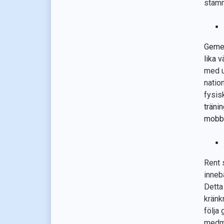
stämm
Gemen
lika v
med u
nation
fysis
tränin
mobbi
Rent s
inneb
Detta 
kränk
följa
medmä