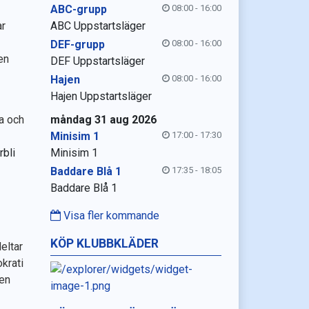
ABC-grupp
08:00 - 16:00
ar
ABC Uppstartsläger
DEF-grupp
08:00 - 16:00
en
DEF Uppstartsläger
Hajen
08:00 - 16:00
Hajen Uppstartsläger
va och
måndag 31 aug 2026
Minisim 1
17:00 - 17:30
rbli
Minisim 1
Baddare Blå 1
17:35 - 18:05
Baddare Blå 1
Visa fler kommande
KÖP KLUBBKLÄDER
eltar
krati
 en