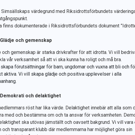
e Simsällskaps värdegrund med Riksidrottsförbundets värdering
tgångspunkt.
 finns dokumenterade i Riksidrottsförbundets dokument ”Idrott
Glädje och gemenskap
 och gemenskap är starka drivkrafter för att idrotta. Vi vill bedri
kla vår verksamhet så att vi ska kunna ha roligt och må bra.
l skapa förutsättningar för barn, ungdomar och vuxna att bli och fö
t aktiva. Vi vill skapa glädje och positiva upplevelser i alla
anhang.
Demokrati och delaktighet
medlemmars röst har lika värde. Delaktighet innebär att alla som d
ara med och bestämma om och ta ansvar för verksamheten. Demo
elaktighet ska utövas jämställt och oavsett bakgrund. Vi vill vara
 och transparant klubb där medlemmarna har möjlighet göra sin