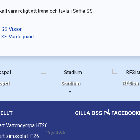
all vara roligt att träna och tävla i Säffle SS.
e SS Vision
e SS Värdegrund
spel
Stadium
RFSisu
ELLT
GILLA OSS PÅ FACEBOOK
art Vattengympa HT26
18 jul 2026
art simskola HT26