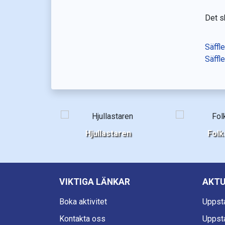
Det sk
Säffl
Säffl
Hjullastaren
Folk
VIKTIGA LÄNKAR
AKTU
Boka aktivitet
Uppst
Kontakta oss
Uppst