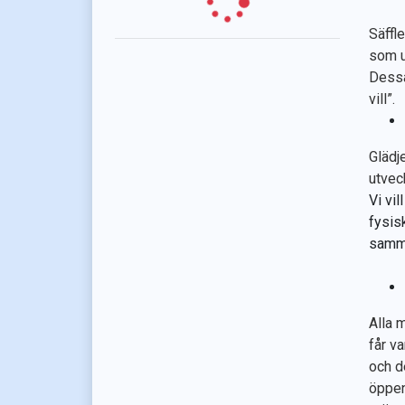
Säffl
som u
Dessa
vill”.
Glädje
utvec
Vi vil
fysisk
samm
Alla 
får v
och d
öppen