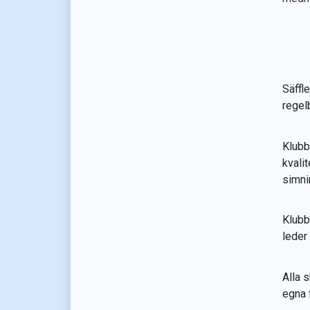
Säffle
regel
Klubb
kvali
simni
Klubb
leder 
Alla 
egna 