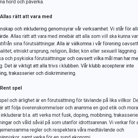
a hörd och påverka.
Allas rätt att vara med
skap och inkludering genomsyrar vår verksamhet. Vi står för al
ärde.
Allas rätt att vara med innebär att alla som vill ska kunna va
tifrån sina förutsättningar.
Alla är välkomna i vår förening
oavset
alitet, etniskt ursprung, religion, ålder, kön eller sexuell läggning
ka och psykiska förutsättningar
och oavsett vilka mål man har me
g. Det är viktigt att alla trivs i klubben. Vår klubb accepterar inte
ng, trakasserier och diskriminering.
Rent spel
pel och ärlighet är en förutsättning för tävlande på lika villkor. D
är att följa överenskommelser och anamma en god etik och moral
inkluderar bl.a. att verka mot fusk, doping, mobbning, trakasserier
ningar och våld såväl på som utanför idrottsarenan. Vi verkar för a
 gemensamma regler och respektera våra medtävlande och
nniskor, samt verka för en sund ekonomi.