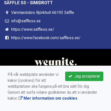
SÄFFLE SS - SIMIDROTT
Värmlandsbro Björkhult 66193 Säffle
info@saffless.se
https://www.saffless.se/
https://www.facebook.com/saffless.se/
På vår webbplats använder vi
Jag accepterar
kakor (cookies) för att
webbplatsen ska fungera på ett bra sätt för dig.
Genom att surfa vidare godkänner du att vi använder
kakor.
Mer information om cookies
.