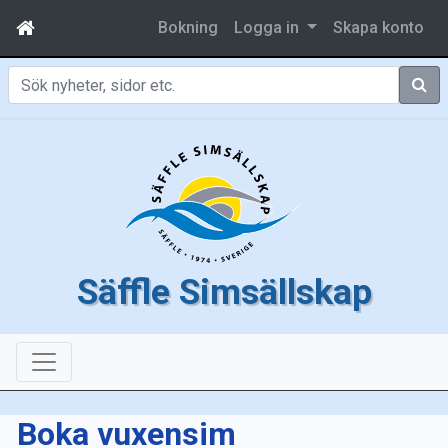
Bokning
Logga in
Skapa konto
Sök
Säffle Simsällskap
Boka vuxensim