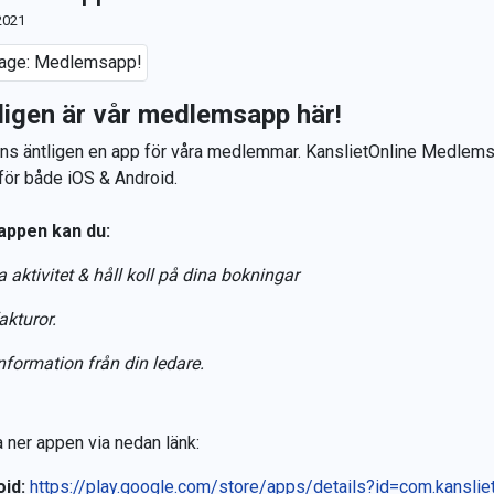
2021
ligen är vår medlemsapp här!
nns äntligen en app för våra medlemmar. KanslietOnline Medlem
 för både iOS & Android.
appen kan du:
 aktivitet & håll koll på dina bokningar
akturor.
nformation från din ledare.
 ner appen via nedan länk:
id:
https://play.google.com/store/apps/details?id=com.kanslie