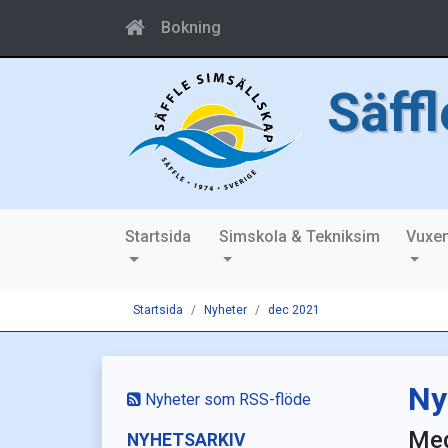
Bokning
Säff
Startsida
Simskola & Tekniksim
Vuxe
Startsida
Nyheter
dec 2021
Ny
Nyheter som RSS-flöde
Med
NYHETSARKIV