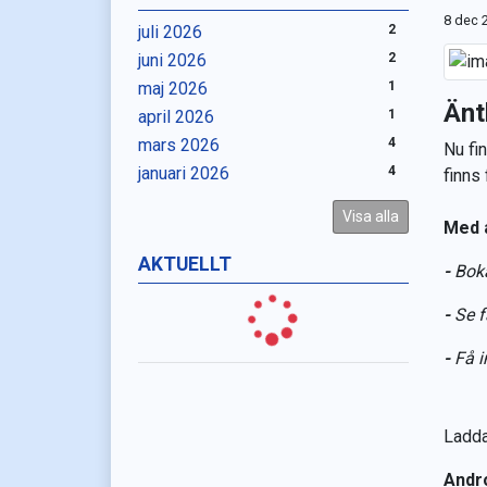
8 dec 
juli 2026
2
juni 2026
2
maj 2026
1
Änt
april 2026
1
mars 2026
4
Nu fi
januari 2026
4
finns
Visa alla
Med 
AKTUELLT
-
Boka
-
Se f
-
Få i
Ladda
Andro