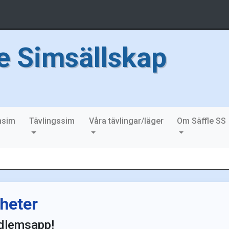
le Simsällskap
nsim
Tävlingssim
Våra tävlingar/läger
Om Säffle SS
heter
lemsapp!