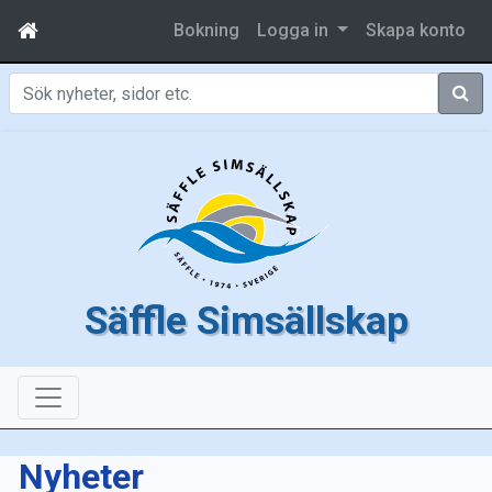
Bokning
Logga in
Skapa konto
Sök
Säffle Simsällskap
Nyheter