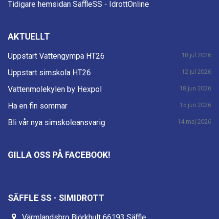
Tidigare hemsidan SäffleSS - IdrottOnline
AKTUELLT
Uppstart Vattengympa HT26
18 jul 2026
Uppstart simskola HT26
12 jul 2026
Vattenmolekylen by Hexpol
18 jun 2026
Ha en fin sommar
15 jun 2026
Bli vår nya simskoleansvarig
14 maj 2026
GILLA OSS PÅ FACEBOOK!
SÄFFLE SS - SIMIDROTT
Värmlandsbro Björkhult 66193 Säffle