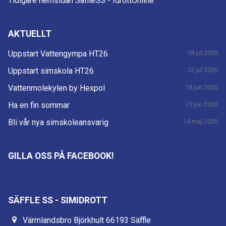
Tidigare hemsidan SäffleSS - IdrottOnline
AKTUELLT
Uppstart Vattengympa HT26
18 jul 2026
Uppstart simskola HT26
12 jul 2026
Vattenmolekylen by Hexpol
18 jun 2026
Ha en fin sommar
15 jun 2026
Bli vår nya simskoleansvarig
14 maj 2026
GILLA OSS PÅ FACEBOOK!
SÄFFLE SS - SIMIDROTT
Värmlandsbro Björkhult 66193 Säffle