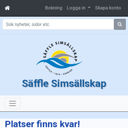
Bokning
Logga in
Skapa konto
Sök
Säffle Simsällskap
Platser finns kvar!